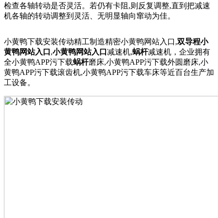
检查各轴
转动是否灵活。若仍有卡阻
,则反复调整,直到把减速
机各轴的转动调整到灵活、无
明显轴向窜动为佳。
小黄鸭下载安装传动精工制造精密小黄鸭网站入口,
双导程
小
黄鸭网站入口
,
小黄鸭网站入口
减速机,
蜗杆
减速机，企业拥有
全小黄鸭APP污下载
蜗杆
磨床,小黄鸭APP污下载外圆磨床,小
黄鸭APP污下载滚齿机,小黄鸭APP污下载车床等近百台生产加
工设备。