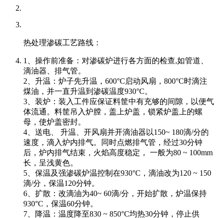
热处理渗碳工艺路线：
1、操作前准备：对渗碳炉进行各方面的检查,如管道、
滴油器、排气管。
2、升温：炉子先升温，600°C启动风扇，800°C时滴注
煤油，并一直升温到渗碳温度930°C。
3、装炉：装入工件应保证料筐中有充够的间隙，以便气
体流通。料筐吊入炉膛，盖上炉盖，锁紧炉盖上的螺
母，使炉盖密封。
4、送电、 升温、开风扇并开滴油器以150~ 180滴/分的
速度，滴入炉内排气。同时点燃排气管，经过30分钟
后，炉内排气结束，火焰高度稳定， 一般为80 ~ 100mm
长，呈浅黄色。
5、保温及强渗碳炉温控制在930°C，滴油改为120 ~ 150
滴/分，保温120分钟。
6、扩散：改滴油为40~ 60滴/分，开始扩散，炉温保持
930°C，保温60分钟。
7、降温：温度降至830 ~ 850°C均热30分钟，停止供