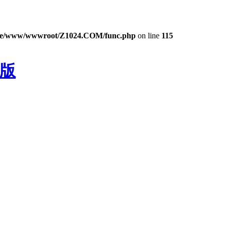
e/www/wwwroot/Z1024.COM/func.php
on line
115
色版