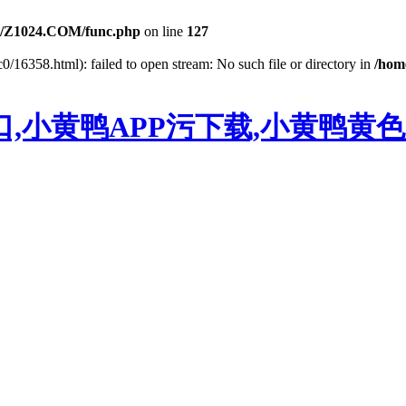
/Z1024.COM/func.php
on line
127
c0/16358.html): failed to open stream: No such file or directory in
/hom
,小黄鸭APP污下载,小黄鸭黄