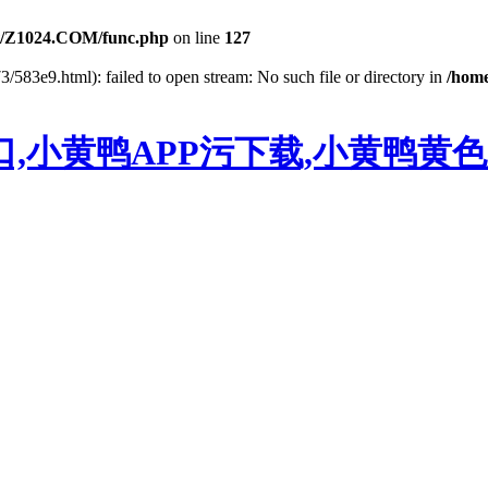
/Z1024.COM/func.php
on line
127
3/583e9.html): failed to open stream: No such file or directory in
/hom
,小黄鸭APP污下载,小黄鸭黄