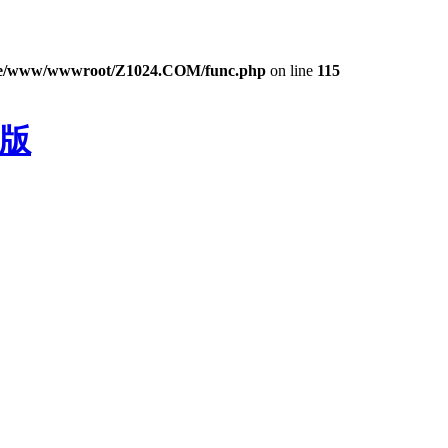
e/www/wwwroot/Z1024.COM/func.php
on line
115
色版