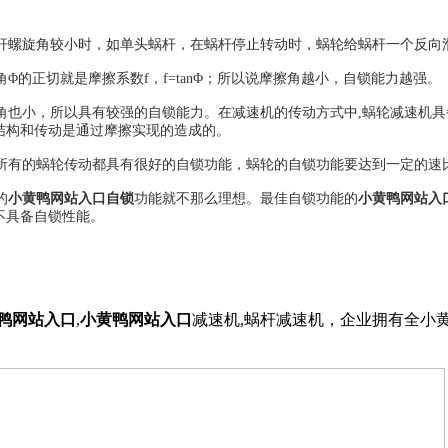
杆螺旋角较小时，如单头蜗杆，在蜗杆停止转动时，蜗轮给蜗杆一个反向
角
Φ
的正切就是摩擦系数
f，f=tan
Φ
；所以说摩擦角越小，自锁能力越强。
也小，所以具有较强的自锁能力。在减速机的传动方式中
,蜗轮减速机
结构和传动是通过摩擦实现的造成的。
有的蜗轮传动都具有很好的自锁功能，蜗轮的自锁功能要达到一定的速
的
小黄鸭网站入口自锁
功能就不那么理想。最佳自锁功能的
小黄鸭网站入
不具备自锁性能。
鸭网站入口
,
小黄鸭网站入口
减速机,蜗杆减速机，企业拥有全小黄鸭