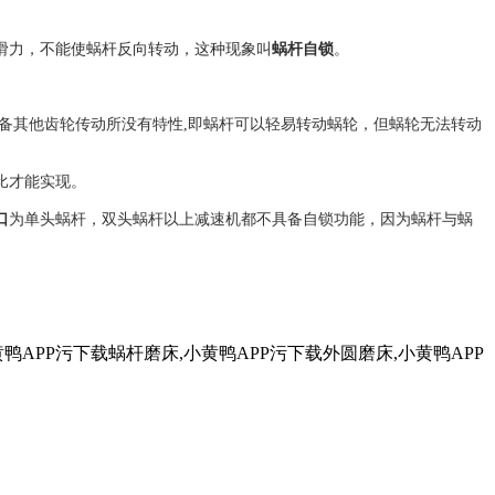
滑力，不能使蜗杆反向转动，这种现象叫
蜗杆自锁
。
具备其他齿轮传动所没有特性,即蜗杆可以轻易转动蜗轮，但蜗轮无法转动
比才能实现。
口
为单头蜗杆，双头蜗杆以上减速机都不具备自锁功能，因为蜗杆与蜗
APP污下载蜗杆磨床,小黄鸭APP污下载外圆磨床,小黄鸭APP