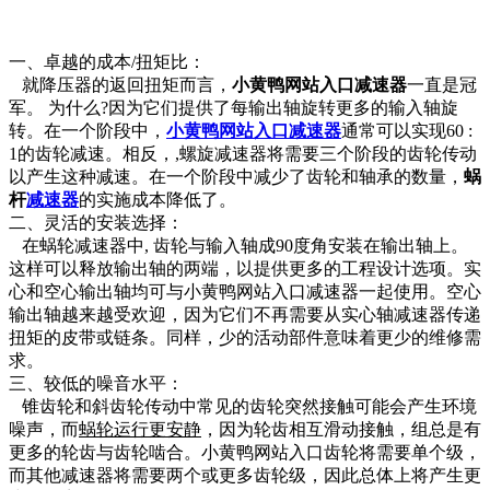
一、卓越的成本/扭矩比：
就降压器的返回扭矩而言，
小黄鸭网站入口减速器
一直是冠
军。 为什么?因为它们提供了每输出轴旋转更多的输入轴旋
转。在一个阶段中，
小黄鸭网站入口减速器
通常可以实现60 :
1的齿轮减速。相反，,螺旋减速器将需要三个阶段的齿轮传动
以产生这种减速。在一个阶段中减少了齿轮和轴承的数量，
蜗
杆
减速器
的实施成本降低了。
二、灵活的安装选择：
在蜗轮减速器中, 齿轮与输入轴成90度角安装在输出轴上。
这样可以释放输出轴的两端，以提供更多的工程设计选项。实
心和空心输出轴均可与小黄鸭网站入口减速器一起使用。空心
输出轴越来越受欢迎，因为它们不再需要从实心轴减速器传递
扭矩的皮带或链条。同样，少的活动部件意味着更少的维修需
求。
三、较低的噪音水平：
锥齿轮和斜齿轮传动中常见的齿轮突然接触可能会产生环境
噪声，而
蜗轮运行更安静
，因为轮齿相互滑动接触，组总是有
更多的轮齿与齿轮啮合。小黄鸭网站入口齿轮将需要单个级，
而其他减速器将需要两个或更多齿轮级，因此总体上将产生更