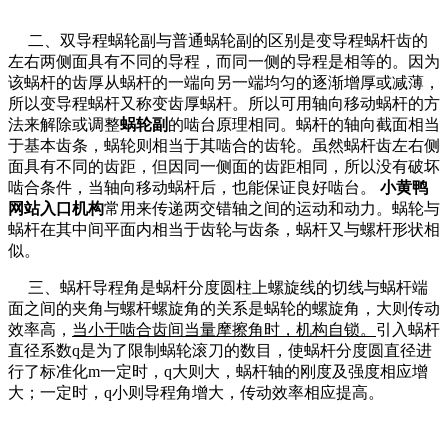
二、双导程蜗轮副与普通蜗轮副的区别是变导程蜗杆齿的
左右两侧面具有不同的导程，而同一侧的导程是相等的。因为
该蜗杆的齿厚从蜗杆的一端向另一端均匀的逐渐增厚或减薄，
所以变导程蜗杆又称变齿厚蜗杆。所以可用轴向移动蜗杆的方
法来解除或调整
蜗轮副
的啮台原理相同。蜗杆的轴向截面相当
于基本齿条，蜗轮则相当于其啮合的齿轮。虽然蜗杆齿左右侧
面具有不同的齿距，但因同一侧面的齿距相同，所以没有破坏
啮合条件，当轴向移动蜗杆后，也能保证良好啮台。
小黄鸭
网站入口机构
常用来传递两交错轴之间的运动和动力。蜗轮与
蜗杆在其中间平面内相当于齿轮与齿条，蜗杆又与螺杆形状相
似。
三、蜗杆导程角是蜗杆分度圆柱上螺旋线的切线与蜗杆端
面之间的夹角与螺杆螺旋角的关系是蜗轮的螺旋角，大则传动
效率高，
当小于啮合齿间当量摩擦角时，机构自锁。
引入蜗杆
直径系数q是为了限制蜗轮滚刀的数目，使蜗杆分度圆直径进
行了标准化m一定时，q大则大，蜗杆轴的刚度及强度相应增
大；一定时，q小则导程角增大，传动效率相应提高。