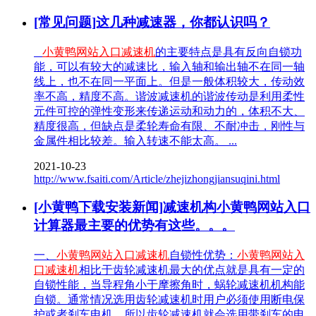
[常见问题]这几种减速器，你都认识吗？
小黄鸭网站入口减速机
的主要特点是具有反向自锁功
能，可以有较大的减速比，输入轴和输出轴不在同一轴
线上，也不在同一平面上。但是一般体积较大，传动效
率不高，精度不高。谐波减速机的谐波传动是利用柔性
元件可控的弹性变形来传递运动和动力的，体积不大、
精度很高，但缺点是柔轮寿命有限、不耐冲击，刚性与
金属件相比较差。输入转速不能太高。 ...
2021-10-23
http://www.fsaiti.com/Article/zhejizhongjiansuqini.html
[小黄鸭下载安装新闻]减速机构小黄鸭网站入口
计算器最主要的优势有这些。。。
一、
小黄鸭网站入口减速机
自锁性优势：
小黄鸭网站入
口减速机
相比于齿轮减速机最大的优点就是具有一定的
自锁性能，当导程角小于摩擦角时，蜗轮减速机机构能
自锁。通常情况选用齿轮减速机时用户必须使用断电保
护或者刹车电机，所以齿轮减速机就会选用带刹车的电