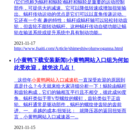
(它们也称为蜗杆和蜗轮)蜗杆和蜗轮是重要的运动控制
部件，可提供大的减速。它可以降低转速或增加扭矩输
出。蜗杆传动运动的优点是它们可以以直角传递运动。
它还有一个有 趣的特性：蜗杆或蜗杆轴可以轻松转动齿
轮，但齿轮不能转动蜗杆。这种蜗杆传动自锁功能让蜗
轮在输送系统或提升系统中具有制动功能...
2021-11-17
http://www.fsaiti.com/Article/shimeshiwolunwoganna.html
[小黄鸭下载安装新闻]小黄鸭网站入口组为何如
此受欢迎，就凭这几点！
这些年
小黄鸭网站入口减速机
一直深受欢迎的原因到
底是什么？今天就来给大家详细分析一下！蜗轮由蜗杆
和齿轮构成，它们的轴相互平行且不相交，彼此成90度
角。蜗杆类似于带V型螺纹的螺钉，齿轮类似于正齿
轮。蜗杆通常是驱动部件，蜗杆的螺纹使齿轮的齿前
进。一、卓越的成本/扭矩比： 就降压器的返回扭矩而
言，小黄鸭网站入口减速器一...
2021-11-15