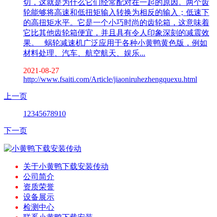
切，这就是为什么它们经常配对在一起的原因。两个齿
轮能够将高速和低扭矩输入转换为相反的输入；低速下
的高扭矩水平。它是一个小巧时尚的齿轮箱，这意味着
它比其他齿轮箱便宜，并且具有令人印象深刻的减震效
果。 蜗轮减速机广泛应用于各种小黄鸭黄色版，例如
材料处理、汽车、航空航天、娱乐...
2021-08-27
http://www.fsaiti.com/Article/jiaoniruhezhengquexu.html
上一页
1
2
3
4
5
6
7
8
9
10
下一页
关于小黄鸭下载安装传动
公司简介
资质荣誉
设备展示
检测中心