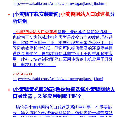
http://www.fsaiti.com/Article/wolunwoganjiansujiju.html
[小黄鸭下载安装新闻]
小黄鸭网站入口减速机
分
析讲解
小黄鸭网站入口减速机
是最古老的柔性齿轮减速机，
也称为正交齿轮减速机的类型是改变方向90度的理想选
择。蜗轮广泛用于工业、重型机械甚至消费类应用。尽
管它的效率相对较低，但它可以提供很高的还原率并且
通常是自锁的。自锁功能使其非常适用于起重和起重应
用。此外，快速制动和停止应用使齿轮电机常用于升降
机、电梯和起重机。 ...
2021-08-30
http://www.fsaiti.com/Article/wolunwoganjiansuji.html
[小黄鸭黄色版动态]教你如何选择小黄鸭网站入
口减速器，又能应用到哪里呢？
蜗轮是小黄鸭网站入口减速器系统中的另一个重要部
分，输入齿轮的形状像螺旋齿轮，像斜齿轮一样带有斜