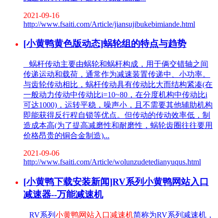
2021-09-16
http://www.fsaiti.com/Article/jiansujibukebimiande.html
[小黄鸭黄色版动态]蜗轮组的特点与趋势
蜗杆传动主要由蜗轮和蜗杆构成，用于俩交错轴之间
传递运动和载荷，通常作为减速装置传递中、小功率。
与齿轮传动相比，蜗杆传动具有传动比大而结构紧凑(在
一般动力传动中传动比i=10~80，在分度机构中传动比i
可达1000)，运转平稳，噪声小，且不需要其他辅助机构
即能获得反行程自锁等优点。但传动的传动效率低，制
造成本高(为了提高减磨性和耐磨性，蜗轮齿圈往往要用
价格昂贵的铜合金制造)...
2021-09-06
http://www.fsaiti.com/Article/wolunzudetedianyuqus.html
[小黄鸭下载安装新闻]RV系列小黄鸭网站入口
减速器--万能减速机
RV系列
小黄鸭网站入口减速机
简称为RV系列减速机，