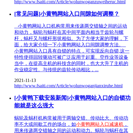
http://www.fsaiti.com/Article/wolunwoganzuweiheruc.html
[常见问题]小黄鸭网站入口间隙如何调整？
小黄鸭网站入口机构常用来传递两交错轴之间的运动
和动力，蜗轮与蜗杆在其中间平面内相当于齿轮与螺
杆，蜗杆又与螺杆形状相似。为了方便大家的理解，下
面，给大家介绍一下小黄鸭网站入口间隙调整方法。
小黄鸭网站入口具有自锁的特点，可实现反向自锁,这一
特性使得回转驱动可被广泛应用于起重、空作业等设备
当中，在提高主机的科技含的同时，也大大升了主机的
作业稳定性。与传统的齿轮传动相比，...
2021-11-13
http://www.fsaiti.com/Article/wolunwoganjianxiruhe.html
[小黄鸭下载安装新闻]小黄鸭网站入口的自锁功
能就是这么强大
蜗轮及蜗杆机构常被用于两轴交错、传动比大、传动功
率不大或间歇工作的场台，如
小黄鸭网站入口减速机
，
用来传递两交错轴之间的运动和动力。蜗轮与蜗杆在其