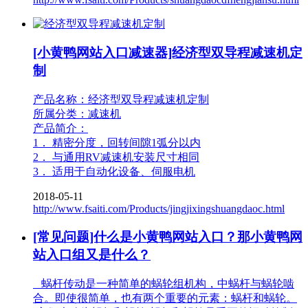
[小黄鸭网站入口减速器]经济型双导程减速机定
制
产品名称：经济型双导程减速机定制
所属分类：减速机
产品简介：
1． 精密分度，回转间隙1弧分以内
2． 与通用RV减速机安装尺寸相同
3． 适用于自动化设备、伺服电机
2018-05-11
http://www.fsaiti.com/Products/jingjixingshuangdaoc.html
[常见问题]什么是小黄鸭网站入口？那小黄鸭网
站入口组又是什么？
蜗杆传动是一种简单的蜗轮组机构，中蜗杆与蜗轮啮
合。即使很简单，也有两个重要的元素：蜗杆和蜗轮。