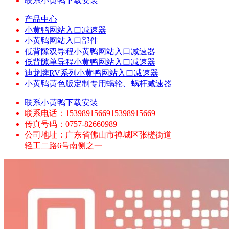
联系小黄鸭下载安装
产品中心
小黄鸭网站入口减速器
小黄鸭网站入口部件
低背隙双导程小黄鸭网站入口减速器
低背隙单导程小黄鸭网站入口减速器
迪龙牌RV系列小黄鸭网站入口减速器
小黄鸭黄色版定制专用蜗轮、蜗杆减速器
联系小黄鸭下载安装
联系电话：1539891566915398915669
传真号码：0757-82660989
公司地址：广东省佛山市禅城区张槎街道
轻工二路6号南侧之一