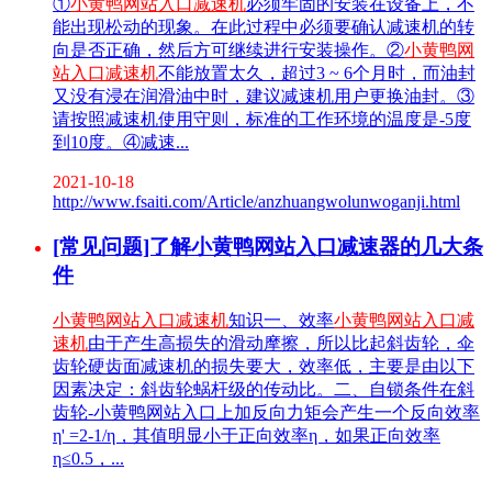
①
小黄鸭网站入口减速机
必须牢固的安装在设备上，不
能出现松动的现象。在此过程中必须要确认减速机的转
向是否正确，然后方可继续进行安装操作。②
小黄鸭网
站入口减速机
不能放置太久，超过3 ~ 6个月时，而油封
又没有浸在润滑油中时，建议减速机用户更换油封。③
请按照减速机使用守则，标准的工作环境的温度是-5度
到10度。④减速...
2021-10-18
http://www.fsaiti.com/Article/anzhuangwolunwoganji.html
[常见问题]了解小黄鸭网站入口减速器的几大条
件
小黄鸭网站入口减速机
知识一、效率
小黄鸭网站入口减
速机
由于产生高损失的滑动摩擦，所以比起斜齿轮，伞
齿轮硬齿面减速机的损失要大，效率低，主要是由以下
因素决定：斜齿轮蜗杆级的传动比。二、自锁条件在斜
齿轮-小黄鸭网站入口上加反向力矩会产生一个反向效率
η' =2-1/η，其值明显小于正向效率η，如果正向效率
η≤0.5，...