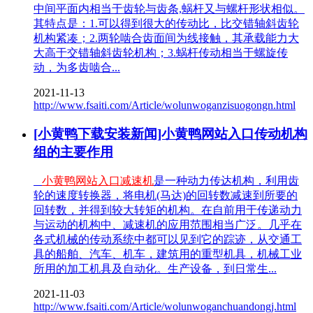
中间平面内相当于齿轮与齿条,蜗杆又与螺杆形状相似。
其特点是：1.可以得到很大的传动比，比交错轴斜齿轮
机构紧凑；2.两轮啮合齿面间为线接触，其承载能力大
大高于交错轴斜齿轮机构；3.蜗杆传动相当于螺旋传
动，为多齿啮合...
2021-11-13
http://www.fsaiti.com/Article/wolunwoganzisuogongn.html
[小黄鸭下载安装新闻]小黄鸭网站入口传动机构
组的主要作用
小黄鸭网站入口减速机
是一种动力传达机构，利用齿
轮的速度转换器，将电机(马达)的回转数减速到所要的
回转数，并得到较大转矩的机构。在自前用于传递动力
与运动的机构中、减速机的应用范围相当广泛。几乎在
各式机械的传动系统中都可以见到它的踪迹，从交通工
具的船舶、汽车、机车，建筑用的重型机具，机械工业
所用的加工机具及自动化。生产设备，到日常生...
2021-11-03
http://www.fsaiti.com/Article/wolunwoganchuandongj.html