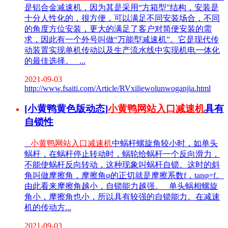
是铝合金减速机，因为其是采用“方箱型”结构，安装是
十分人性化的，很方便，可以满足不同安装场合，不同
的角度方位安装，更大的满足了客户对简便安装的需
求，因此有一个外号叫做“万能型减速机”。它是现代传
动装置实现单机传动以及生产流水线中实现机电一体化
的最佳选择。 ...
2021-09-03
http://www.fsaiti.com/Article/RVxiliewolunwoganjia.html
[小黄鸭黄色版动态]
小黄鸭网站入口减速机
具有
自锁性
小黄鸭网站入口减速机
中蜗杆螺旋角较小时，如单头
蜗杆，在蜗杆停止转动时，蜗轮给蜗杆一个反向滑力，
不能使蜗杆反向转动，这种现象叫蜗杆自锁。这时的斜
角叫做摩擦角，摩擦角φ的正切就是摩擦系数f，tanφ=f。
由此看来摩擦角越小，自锁能力越强。 单头蜗相螺旋
角小，摩擦角也小，所以具有较强的自锁能力。在减速
机的传动方...
2021-09-03