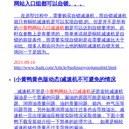
网站入口组都可以自锁。。。
在选型过程中，需要购买自锁减速机，而自锁减速机
就只有蜗轮减速机是可以实现自锁.的。但是并不是所有
的
小黄鸭网站入口减速机
都是可以达到自锁要求的。此
时在参数上是有要求的，简单来说就是蜗轮减速机是自
锁的前提条件，而需要实现自锁则是在需要减速比大于
40比。很多人都会问为什么他的蜗轮减速机自锁无效，
询问一下是因为...
2021-09-16
http://www.fsaiti.com/Article/bushisuoyoujiansubid.html
[小黄鸭黄色版动态]减速机不可避免的情况
减速机不管是
小黄鸭网站入口减速机
还是齿轮减速机
漏油是一个普遍的问题，漏油的原因可能是箱体质量问
题、润滑油质量问题、油封质量问题、箱内、外气压等
问题导致，另外如果润滑油加注过多也会导致溢出。减
速机一旦出现漏油应根据实际情况采取措施，下面小黄
鸭下载安装就介绍一下简单的处理方法。 如果是蜗轮
减速机铸件质量不过关导致的漏油...